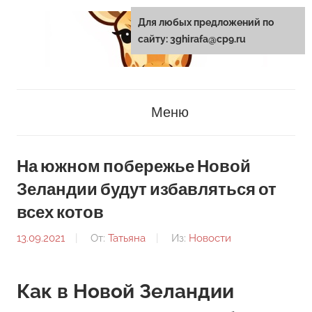
Перейти
Для любых предложений по
к
сайту: 3ghirafa@cp9.ru
содержанию
3ghirafa.ru
Меню
На южном побережье Новой
Зеландии будут избавляться от
всех котов
13.09.2021
От:
Татьяна
Из:
Новости
Как в Новой Зеландии