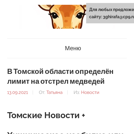
Перейти
Для любых предложе
к
сайту: 3ghirafa@cp9.r
содержанию
3ghirafa.ru
Меню
В Томской области определён
лимит на отстрел медведей
13.09.2021
От:
Татьяна
Из:
Новости
Томские Новости +