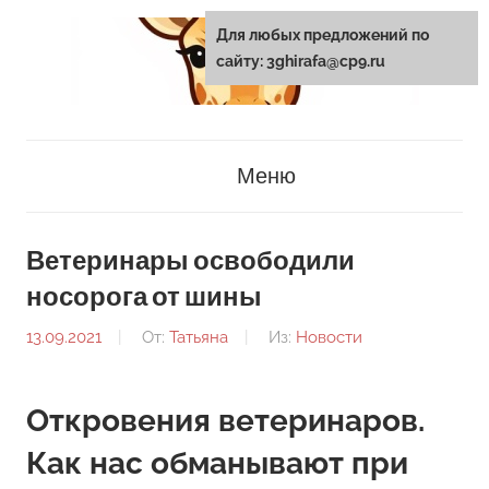
Перейти
Для любых предложений по
к
сайту: 3ghirafa@cp9.ru
содержанию
3ghirafa.ru
Меню
Ветеринары освободили
носорога от шины
13.09.2021
От:
Татьяна
Из:
Новости
Откровения ветеринаров.
Как нас обманывают при