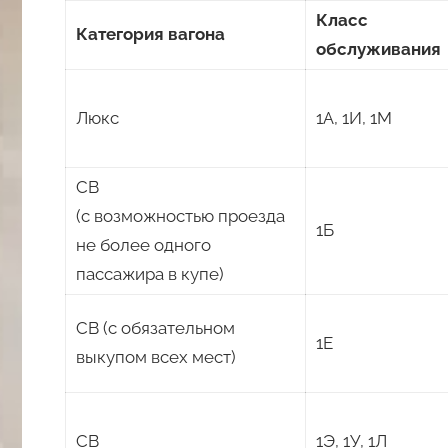
Класс
Категория вагона
обслуживания
Люкс
1А, 1И, 1М
СВ
(с возможностью проезда
1Б
не более одного
пассажира в купе)
СВ (с обязательном
1Е
выкупом всех мест)
СВ
1Э, 1У, 1Л