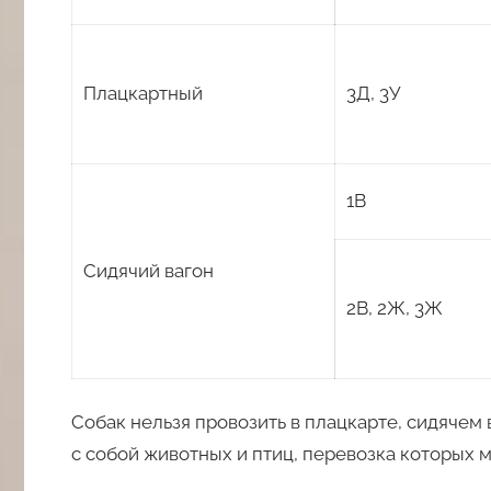
Плацкартный
3Д, 3У
1В
Сидячий вагон
2В, 2Ж, 3Ж
Собак нельзя провозить в плацкарте, сидячем 
с собой животных и птиц, перевозка которых 