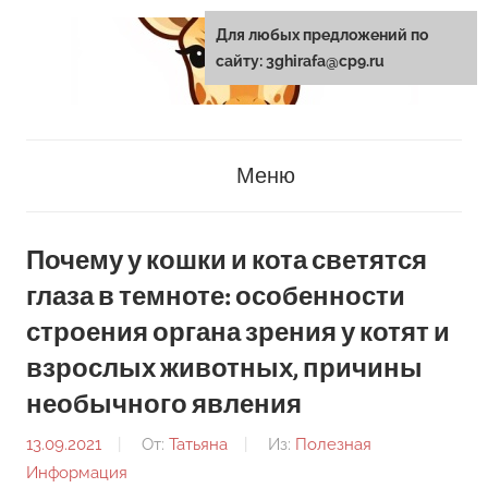
Перейти
Для любых предложений по
к
сайту: 3ghirafa@cp9.ru
содержанию
3ghirafa.ru
Меню
Почему у кошки и кота светятся
глаза в темноте: особенности
строения органа зрения у котят и
взрослых животных, причины
необычного явления
13.09.2021
От:
Татьяна
Из:
Полезная
Информация