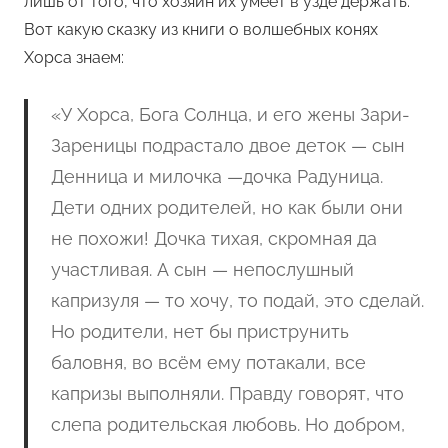
лишь от того, что хозяин их умеет в узде держать.
Вот какую сказку из книги о волшебных конях
Хорса знаем:
«У Хорса, Бога Солнца, и его жены Зари-
Зареницы подрастало двое деток — сын
Денница и милочка —дочка Радуница.
Дети одних родителей, но как были они
не похожи! Дочка тихая, скромная да
участливая. А сын — непослушный
капризуля — то хочу, то подай, это сделай.
Но родители, нет бы приструнить
баловня, во всём ему потакали, все
капризы выполняли. Правду говорят, что
слепа родительская любовь. Но добром,