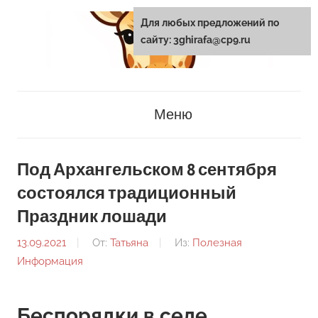
Перейти
Для любых предложений по
к
сайту: 3ghirafa@cp9.ru
содержанию
3ghirafa.ru
Меню
Под Архангельском 8 сентября
состоялся традиционный
Праздник лошади
13.09.2021
От:
Татьяна
Из:
Полезная
Информация
Беспорядки в селе