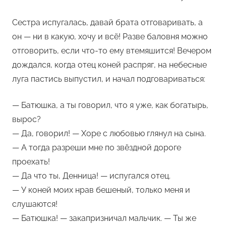
Сестра испугалась, давай брата отговаривать, а
он — ни в какую, хочу и всё! Разве баловня можно
отговорить, если что-то ему втемяшится! Вечером
дождался, когда отец коней распряг, на небесные
луга пастись выпустил, и начал подговариваться:
—​ Батюшка, а ты говорил, что я уже, как богатырь,
вырос?
—​ Да, говорил! — Хоре с любовью глянул на сына.
—​ А тогда разреши мне по звёздной дороге
проехать!
—​ Да что ты, Денница! — испугался отец.
—​ У коней моих нрав бешеный, только меня и
слушаются!
—​ Батюшка! — закапризничал мальчик. — Ты же