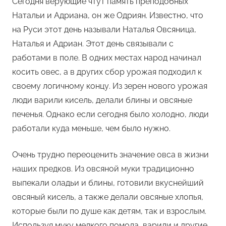
Сегодня верующие чтут память преподобных
Натальи и Адриана, он же Одриян. Известно, что
на Руси этот день называли Наталья Овсяница,
Наталья и Адриан. Этот день связывали с
работами в поле. В одних местах народ начинал
косить овес, а в других сбор урожая подходил к
своему логичному концу. Из зерен нового урожая
люди варили кисель, делали блины и овсяные
печенья. Однако если сегодня было холодно, люди
работали куда меньше, чем было нужно.
Очень трудно переоценить значение овса в жизни
наших предков. Из овсяной муки традиционно
выпекали оладьи и блины, готовили вкуснейший
овсяный кисель, а также делали овсяные хлопья,
которые были по душе как детям, так и взрослым.
Используя муку мелкого помола, варили и другие