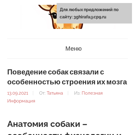
Перейти
Для любых предложений по
к
сайту: 3ghirafa@cp9.ru
содержанию
3ghirafa.ru
Меню
Поведение собак связали с
особенностью строения их мозга
13.09.2021
От:
Татьяна
Из:
Полезная
Информация
Анатомия собаки –