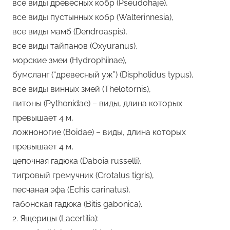
все виды древесных кобр (Pseudohaje),
все виды пустынных кобр (Walterinnesia),
все виды мамб (Dendroaspis),
все виды тайпанов (Oxyuranus),
морские змеи (Hydrophiinae),
бумсланг (“древесный уж”) (Dispholidus typus),
все виды винных змей (Thelotornis),
питоны (Pythonidae) – виды, длина которых
превышает 4 м,
ложноногие (Boidae) – виды, длина которых
превышает 4 м,
цепочная гадюка (Daboia russelli),
тигровый гремучник (Crotalus tigris),
песчаная эфа (Echis carinatus),
габонская гадюка (Bitis gabonica).
2. Ящерицы (Lacertilia):