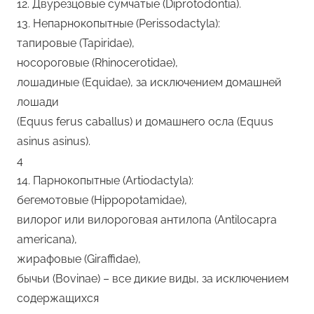
12. Двурезцовые сумчатые (Diprotodontia).
13. Непарнокопытные (Perissodactyla):
тапировые (Tapiridae),
носороговые (Rhinocerotidae),
лошадиные (Equidae), за исключением домашней
лошади
(Equus ferus caballus) и домашнего осла (Equus
asinus asinus).
4
14. Парнокопытные (Artiodactyla):
бегемотовые (Hippopotamidae),
вилорог или вилороговая антилопа (Antilocapra
americana),
жирафовые (Giraffidae),
бычьи (Вovinae) – все дикие виды, за исключением
содержащихся