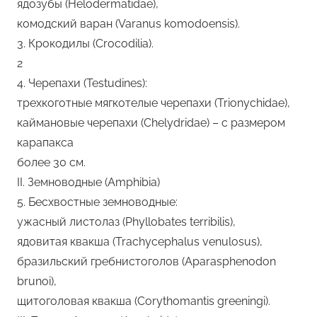
ядозубы (Helodermatidae),
комодский варан (Varanus komodoensis).
3. Крокодилы (Crocodilia).
2
4. Черепахи (Testudines):
трехкоготные мягкотелые черепахи (Trionychidae),
каймановые черепахи (Chelydridae) – с размером
карапакса
более 30 см.
II. Земноводные (Amphibia)
5. Бесхвостные земноводные:
ужасный листолаз (Phyllobates terribilis),
ядовитая квакша (Trachycephalus venulosus),
бразильский гребнистоголов (Aparasphenodon
brunoi),
щитоголовая квакша (Corythomantis greeningi).