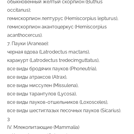
обыкновенный желтый скорпион (Buthus
occitanus);
гемискорпион лептурус (Hemiscorpius lepturus),
гемискорпион акантоцеркус (Hemiscorpius
acanthocercus).
7. Пауки (Araneae):
черная вдова (Latrodectus mactans),
каракурт (Latrodectus tredecimguttatus),
все виды бродячих пауков (Phoneutria),
все виды атраксов (Atrax),
все виды миссулен (Missulena),
все виды тарантулов (Lycosa),
все виды пауков-отшельников (Loxosceles),
все виды шестиглазых песочных пауков (Sicarius).
3
IV. Млекопитающие (Mammalia)