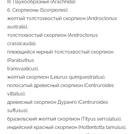
III. Паукообразные (Arachnida)
6. Скорпионы (Scorpiones):
желтый толстохвостый скорпион (Androctonus
australis),
толстохвостый скорпион (Androctonus
crassicauda),
плюющийся черный толстохвостый скорпион
(Parabuthus
transvaalicus),
желтый скорпион (Leiurus quinquestriatus),
полосатый древесный скорпион (Centruroides
vittatus),
древесный скорпион Дуранго (Centruroides
suffusus),
бразильский желтый скорпион (Tityus serrulatus),
индийский красный скорпион (Hottentotta tamulus),