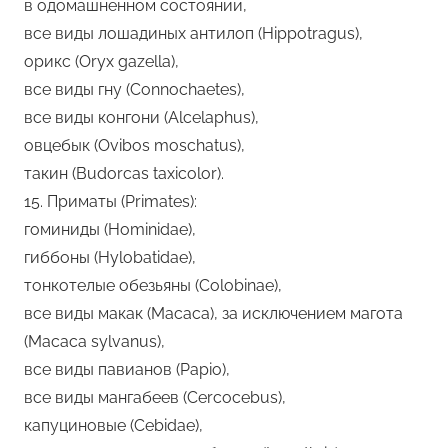
в одомашненном состоянии,
все виды лошадиных антилоп (Hippotragus),
орикс (Oryx gazella),
все виды гну (Connochaetes),
все виды конгони (Alcelaphus),
овцебык (Ovibos moschatus),
такин (Budorcas taxicolor).
15. Приматы (Primates):
гоминиды (Hominidae),
гиббоны (Hylobatidae),
тонкотелые обезьяны (Colobinae),
все виды макак (Масаса), за исключением магота
(Масаса sylvanus),
все виды павианов (Papio),
все виды мангабеев (Cercocebus),
капуциновые (Cebidae),