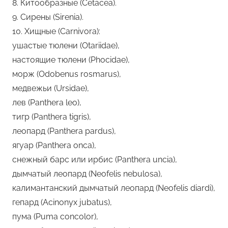
8. Китообразные (Cetacea).
9. Сирены (Sirenia).
10. Хищные (Carnivora):
ушастые тюлени (Otariidae),
настоящие тюлени (Phocidae),
морж (Odobenus rosmarus),
медвежьи (Ursidae),
лев (Panthera leo),
тигр (Panthera tigris),
леопард (Panthera pardus),
ягуар (Panthera onca),
снежный барс или ирбис (Panthera uncia),
дымчатый леопард (Neofelis nebulosa),
калимантанский дымчатый леопард (Neofelis diardi),
гепард (Acinonyx jubatus),
пума (Puma concolor),