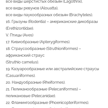
все виды шерстистых обезьян (Lagothrix),
все виды ревунов (Alouatta),
все виды паукообразных обезьян (Brachyteles).
16. Грызуны (Rodentia) – американские дикобразы
(Erethizontidae).
V. Птицы (Aves)
17. Кивиобразные (Apterygiformes).
18. Cтраусообразные (Struthioniformes) –
африканский страус
(Struthio camelus).
19. Казуарообразные или австралийские страусы
(Casuariiformes).
20. Нандуобразные (Rheiformes).
21. Пеликанообразные (Pelecaniformes) –
пеликановые (Pelecanidae).
22. Фламингообразные (Phoenicopteriformes).