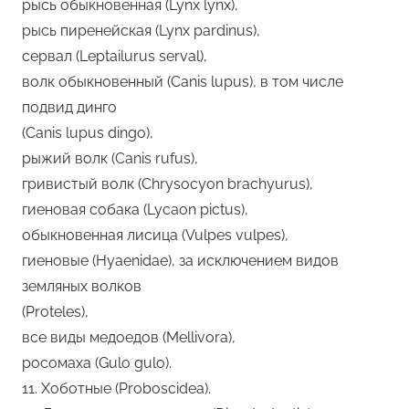
рысь обыкновенная (Lynx lynx),
рысь пиренейская (Lynx pardinus),
сервал (Leptailurus serval),
волк обыкновенный (Canis lupus), в том числе
подвид динго
(Canis lupus dingo),
рыжий волк (Canis rufus),
гривистый волк (Chrysocyon brachyurus),
гиеновая собака (Lycaon pictus),
обыкновенная лисица (Vulpes vulpes),
гиеновые (Hyaenidae), за исключением видов
земляных волков
(Proteles),
все виды медоедов (Mellivora),
росомаха (Gulo gulo).
11. Хоботные (Proboscidea).