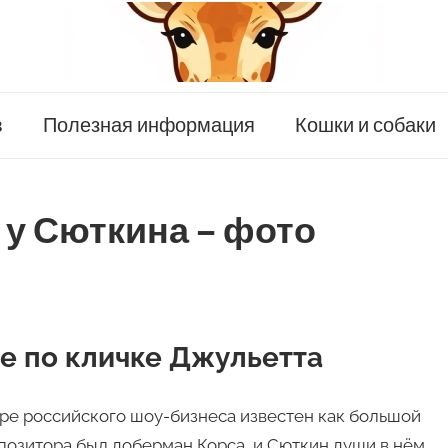
в
Полезная информация
Кошки и собаки
 у Сюткина – фото
е по кличке Джульетта
ре российского шоу-бизнеса известен как большой
мпозитора был доберман Корса, и Сюткин души в нём