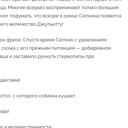
мца. Многие всерьёз воспринимают только большие
 мог подумать, что вскоре в семье Сюткина появится
его величество Джульетту!
он фризе. Спустя время Сюткин с удивлением
у схожа с его прежним питомцем — доберманом
вца и заставило рухнуть стереотипы про
цветами!
тол, с которого собачка кушает.
еды!
е и величественности.