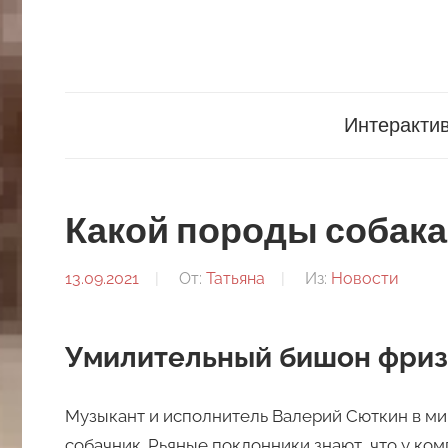
Перейти
к
содержанию
3ghirafa.ru
Интеракти
Какой породы собака
13.09.2021
От:
Татьяна
Из:
Новости
Умилительный бишон фриз
Музыкант и исполнитель Валерий Сюткин в ми
собачник. Рьяные поклонники знают, что у ко