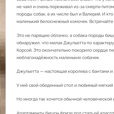
не чаял и очень переживал из-за смерти пито
породы собак, в их числе был и Валерий. И кто
маленький белоснежный комочек. Встречайте 
Это не парящее облачко, а собака породы биш
обнаружил, что милая Джульетта по характер
Корсой. Это окончательно покорило сердце пе
неблагонадёжность маленьких собачек.
Джульетта — настоящая королева с бантами и 
У неё свой обеденный стол и любимый мягкий с
Но иногда так хочется обычной человеческой 
Апартаменты бишон фризе под стать её красот