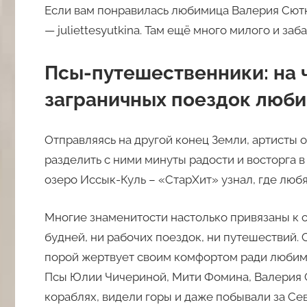
Если вам понравилась любимица Валерия Сютк
— juliettesyutkina. Там ещё много милого и заб
Псы-путешественники: на ч
заграничных поездок люб
Отправляясь на другой конец Земли, артисты 
разделить с ними минуты радости и восторга 
озеро Иссык-Куль – «СтарХит» узнал, где любя
Многие знаменитости настолько привязаны к с
будней, ни рабочих поездок, ни путешествий. 
порой жертвует своим комфортом ради любимы
Псы Юлии Чичериной, Мити Фомина, Валерия С
кораблях, видели горы и даже побывали за С