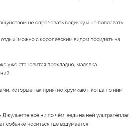
ощунством не опробовать водичку и не поплавать.
н отдых, можно с королевским видом посидеть на
яже уже становится прохладно, малявка
ний.
ми, которые так приятно хрумкают, когда по ним
Джульетте всё ни по чём: ведь на ней ультратёплая
ёт собачке носиться где вздумается!