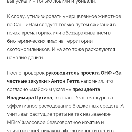
выпускали – только ловили и убивали.
К слову, утилизировать умерщвленное животное
по СанПиНам следует только путем сжигания в
печах-крематориях или обеззараживанием в
биотермических ямах на территории
скотомогильников. И на это тоже расходуются
немалые деньги.
После проверок
руководитель проекта ОНФ «За
честные закупки» Антон Гетта
напомнил, что
согласно «майским указам»
президента
Владимира Путина
, в стране был взят курс на
эффективное расходование бюджетных средств. А
учитывая растущие траты на так называемое
МБИУ (массовое безвозвратное изъятие и
уничтожение), никакой эффективности нет и в