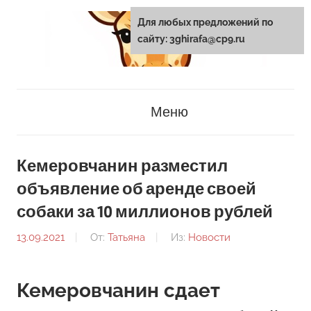
Перейти
Для любых предложений по
к
сайту: 3ghirafa@cp9.ru
содержанию
3ghirafa.ru
Меню
Кемеровчанин разместил
объявление об аренде своей
собаки за 10 миллионов рублей
13.09.2021
От:
Татьяна
Из:
Новости
Кемеровчанин сдает