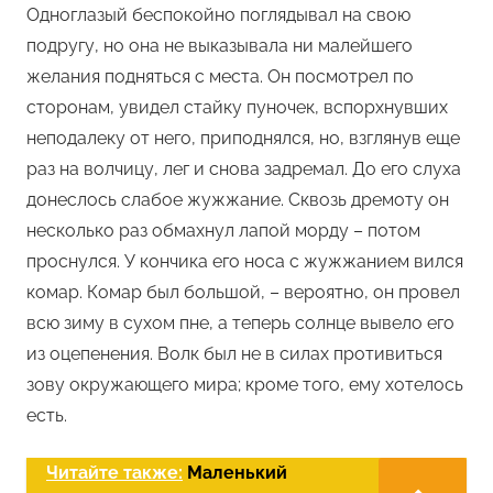
Одноглазый беспокойно поглядывал на свою
подругу, но она не выказывала ни малейшего
желания подняться с места. Он посмотрел по
сторонам, увидел стайку пуночек, вспорхнувших
неподалеку от него, приподнялся, но, взглянув еще
раз на волчицу, лег и снова задремал. До его слуха
донеслось слабое жужжание. Сквозь дремоту он
несколько раз обмахнул лапой морду – потом
проснулся. У кончика его носа с жужжанием вился
комар. Комар был большой, – вероятно, он провел
всю зиму в сухом пне, а теперь солнце вывело его
из оцепенения. Волк был не в силах противиться
зову окружающего мира; кроме того, ему хотелось
есть.
Читайте также:
Маленький