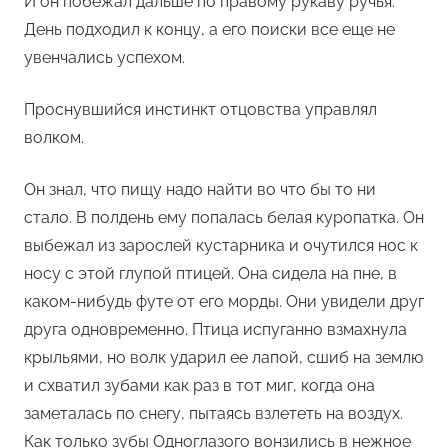
И он побежал дальше по правому рукаву ручья.
День подходил к концу, а его поиски все еще не
увенчались успехом.
Проснувшийся инстинкт отцовства управлял
волком.
Он знал, что пищу надо найти во что бы то ни
стало. В полдень ему попалась белая куропатка. Он
выбежал из зарослей кустарника и очутился нос к
носу с этой глупой птицей. Она сидела на пне, в
каком-нибудь футе от его морды. Они увидели друг
друга одновременно. Птица испуганно взмахнула
крыльями, но волк ударил ее лапой, сшиб на землю
и схватил зубами как раз в тот миг, когда она
заметалась по снегу, пытаясь взлететь на воздух.
Как только зубы Одноглазого вонзились в нежное