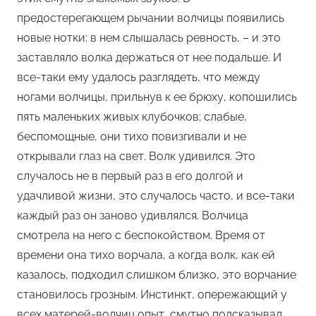
предостерегающем рычании волчицы появились
новые нотки: в нем слышалась ревность, – и это
заставляло волка держаться от нее подальше. И
все-таки ему удалось разглядеть, что между
ногами волчицы, прильнув к ее брюху, копошились
пять маленьких живых клубочков; слабые,
беспомощные, они тихо повизгивали и не
открывали глаз на свет. Волк удивился. Это
случалось не в первый раз в его долгой и
удачливой жизни, это случалось часто, и все-таки
каждый раз он заново удивлялся. Волчица
смотрела на него с беспокойством. Время от
времени она тихо ворчала, а когда волк, как ей
казалось, подходил слишком близко, это ворчание
становилось грозным. Инстинкт, опережающий у
всех матерей-волчиц опыт, смутно подсказывал