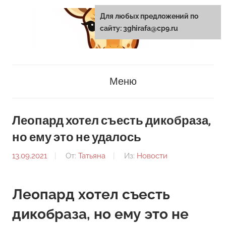
Перейти
Для любых предложений по
к
сайту: 3ghirafa@cp9.ru
содержанию
3ghirafa.ru
Меню
Леопард хотел съесть дикобраза,
но ему это не удалось
13.09.2021
От:
Татьяна
Из:
Новости
Леопард хотел съесть
дикобраза, но ему это не