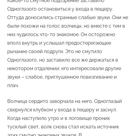
Какое-то смутное подозрение заставило
Одноглазого остановиться у входа в пещеру.
Оттуда доносились странные слабые звуки. Они не
были похожи на голос волчицы, но вместе с тем в
них чудилось что-то знакомое. Он осторожно
вполз внутрь и услышал предостерегающее
рычание своей подруги. Это не смутило
Одноглазого, но заставило все же держаться в
некотором отдалении; его интересовали другие
звуки – слабое, приглушенное повизгивание и
плач.
Волчица сердито заворчала на него. Одноглазый
свернулся клубком у входа в пещеру и заснул.
Когда наступило утро и в логовище проник
тусклый свет, волк снова стал искать источник
этих смутно знакомых звуков. В