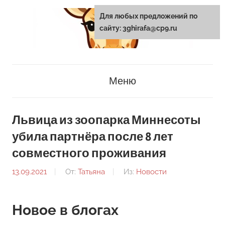
Перейти
Для любых предложений по
к
сайту: 3ghirafa@cp9.ru
содержанию
3ghirafa.ru
Меню
Львица из зоопарка Миннесоты
убила партнёра после 8 лет
совместного проживания
13.09.2021
От:
Татьяна
Из:
Новости
Новое в блогах