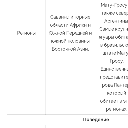
Мату-Гросу,
также севе
Саванны и горные
Аргентины
области Африки и
Самые круп
Регионы
Южной Передней и
ягуары обит
южной половины
в бразильск
Восточной Азии.
штате Мат
Гросу.
Единственн
представит
рода Панте
который
обитает в э
регионах.
Поведение