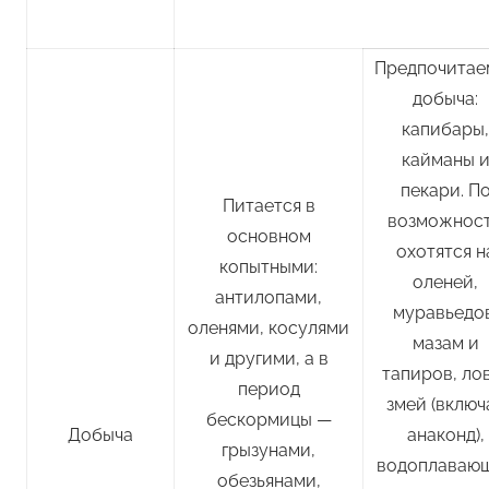
Предпочитае
добыча:
капибары,
кайманы 
пекари. П
Питается в
возможнос
основном
охотятся н
копытными:
оленей,
антилопами,
муравьедов
оленями, косулями
мазам и
и другими, а в
тапиров, ло
период
змей (включ
бескормицы —
Добыча
анаконд),
грызунами,
водоплаваю
обезьянами,