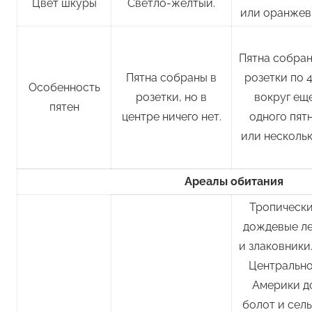
Цвет шкуры
Светло-желтый.
или оранжев
Пятна собран
Пятна собраны в
розетки по 
Особенность
розетки, но в
вокруг ещ
пятен
центре ничего нет.
одного пят
или нескольк
Ареалы обитания
Тропическ
дождевые л
и злаковники
Центральн
Америки д
болот и сел