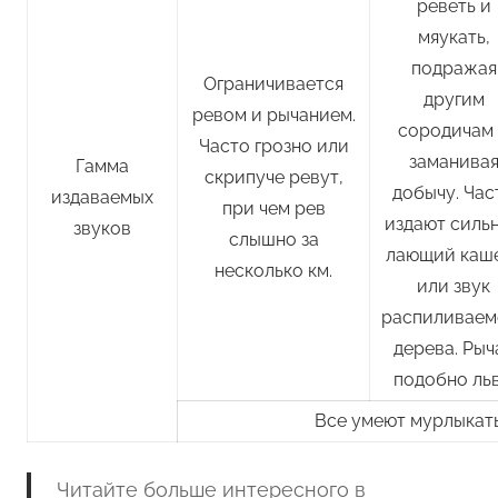
реветь и
мяукать,
подражая
Ограничивается
другим
ревом и рычанием.
сородичам
Часто грозно или
заманива
Гамма
скрипуче ревут,
добычу. Час
издаваемых
при чем рев
издают силь
звуков
слышно за
лающий каш
несколько км.
или звук
распиливаем
дерева. Рыч
подобно льв
Все умеют мурлыкать
Читайте больше интересного в