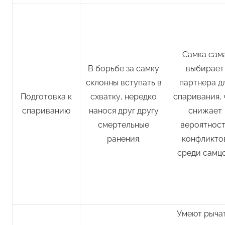
Самка сам
В борьбе за самку
выбирает
склонны вступать в
партнера д
Подготовка к
схватку, нередко
спаривания, 
спариванию
нанося друг другу
снижает
смертельные
вероятнос
ранения.
конфликто
среди самцо
Умеют рычат