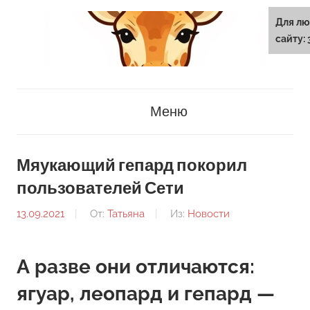
Перейти
Для лю
к
сайту: 
содержанию
3ghirafa.ru
Меню
Мяукающий гепард покорил
пользователей Сети
13.09.2021
От:
Татьяна
Из:
Новости
А разве они отличаются:
ягуар, леопард и гепард —