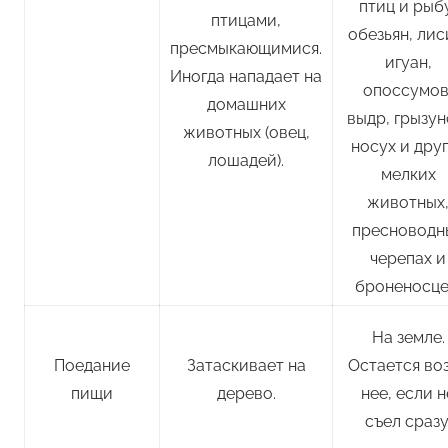
птиц и рыб
птицами,
обезьян, лис
пресмыкающимися.
игуан,
Иногда нападает на
опоссумов
домашних
выдр, грызун
животных (овец,
носух и дру
лошадей).
мелких
животных
пресноводн
черепах и
броненосце
На земле.
Поедание
Затаскивает на
Остается во
пищи
дерево.
нее, если н
съел сразу