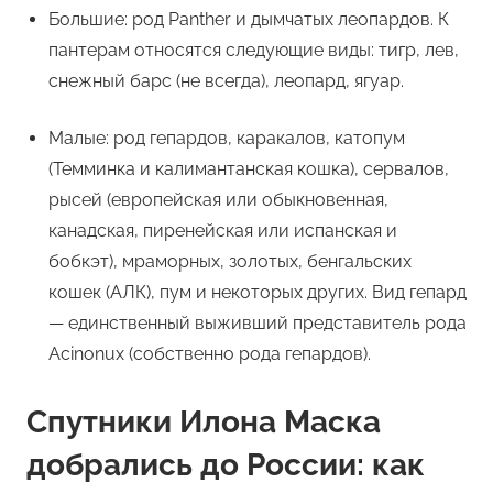
Большие: род Panther и дымчатых леопардов. К
пантерам относятся следующие виды: тигр, лев,
снежный барс (не всегда), леопард, ягуар.
Малые: род гепардов, каракалов, катопум
(Темминка и калимантанская кошка), сервалов,
рысей (европейская или обыкновенная,
канадская, пиренейская или испанская и
бобкэт), мраморных, золотых, бенгальских
кошек (АЛК), пум и некоторых других. Вид гепард
— единственный выживший представитель рода
Acinonux (собственно рода гепардов).
Спутники Илона Маска
добрались до России: как