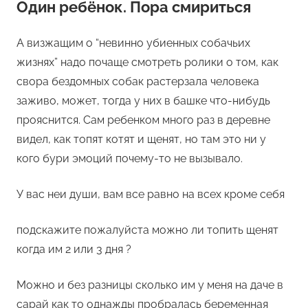
Один ребёнок. Пора смириться
А визжащим о “невинно убиенных собачьих
жизнях” надо почаще смотреть ролики о том, как
свора бездомных собак растерзала человека
заживо, может, тогда у них в башке что-нибудь
прояснится. Сам ребенком много раз в деревне
видел, как топят котят и щенят, но там это ни у
кого бури эмоций почему-то не вызывало.
У вас неи души, вам все равно на всех кроме себя
подскажите пожалуйста можно ли топить щенят
когда им 2 или 3 дня ?
Можно и без разницы сколько им у меня на даче в
сарай как то однажды пробралась беременная