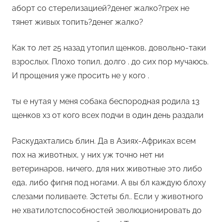
аборт со стерелизацией?денег жалко?грех не
тянет живых топить?денег жалко?
Как то лет 25 назад утопил щенков, довольно-таки
взрослых. Плохо топил, долго . до сих пор мучаюсь.
И прощения уже просить не у кого .
ты е нутая у меня собака беспородная родила 13
щенков хз от кого всех подчи в один день раздали
Раскудахтались блин. Да в Азиях-Африках всем
пох на животных, у них уж точно нет ни
ветеринаров, ничего, для них животные это либо
еда, либо фигня под ногами. А вы бл каждую блоху
слезами поливаете. Эстеты бл.. Если у животного
не хватилотспособностей эволюционировать до