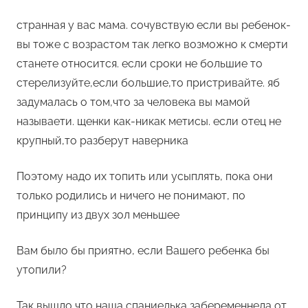
странная у вас мама. сочувствую если вы ребенок-
вы тоже с возрастом так легко возможно к смерти
станете относится. если сроки не большие то
стерелизуйте,если большие,то пристривайте. яб
задумалась о том,что за человека вы мамой
называети. щенки как-никак метисы. если отец не
крупный,то разберут наверника
Поэтому надо их топить или усыплять, пока они
только родились и ничего не понимают, по
принципу из двух зол меньшее
Вам было бы приятно, если Вашего ребенка бы
утопили?
Так вышло что наша спаниелька забеременнела от