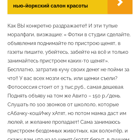
нью-йоркский салон красоты
Как ВЫ конкретно раздражаете!! И эти тупые
моралфаги, визжащие: « Фотки в студии сделайте,
объявления поднимайте по пристрою щенят, в
газеты пишите, убейтесь, забейте на всё и только
занимайтесь пристроем каких-то щенят».
Бесплатно, затратив кучу своих денег не пойми за
что!! У вас всех мозги есть, или щенки съели?
Фотосессия стоит от 3 тыс.руб., самая дешевая.
Поднять объяву на том же Авито – 150 р./день.
Слушать по 100 звонков от школоло, которые
сАбачку-кошИчку хАтят, но потом мамка даст им
люлей, и желание пропадает! Сама занимаюсь
пристроем бездомных животных, как волонтёр, и
скажу вам, что из 10 щенят/котят берут, в лучшем