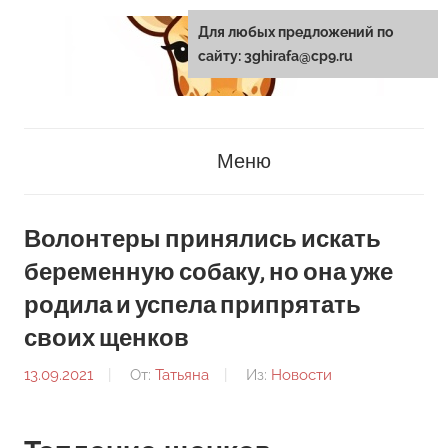
Перейти
Для любых предложений по
к
сайту: 3ghirafa@cp9.ru
содержанию
3ghirafa.ru
Меню
Волонтеры принялись искать
беременную собаку, но она уже
родила и успела припрятать
своих щенков
13.09.2021
От:
Татьяна
Из:
Новости