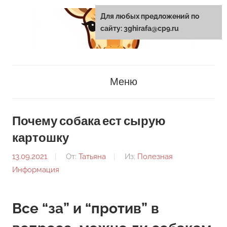
Перейти
Для любых предложений по
к
сайту: 3ghirafa@cp9.ru
содержанию
3ghirafa.ru
Меню
Почему собака ест сырую
картошку
13.09.2021
От:
Татьяна
Из:
Полезная
Информация
Все “за” и “против” в