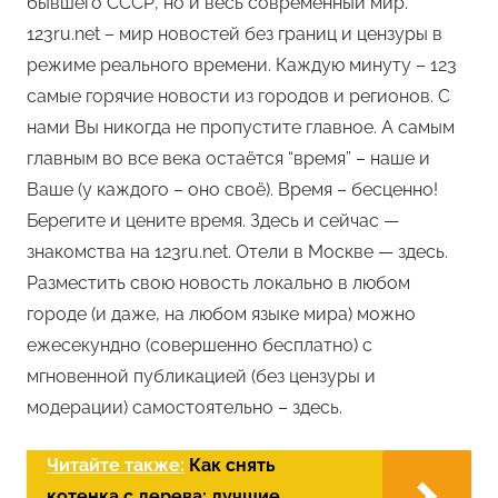
бывшего СССР, но и весь современный мир.
123ru.net – мир новостей без границ и цензуры в
режиме реального времени. Каждую минуту – 123
самые горячие новости из городов и регионов. С
нами Вы никогда не пропустите главное. А самым
главным во все века остаётся “время” – наше и
Ваше (у каждого – оно своё). Время – бесценно!
Берегите и цените время. Здесь и сейчас —
знакомства на 123ru.net. Отели в Москве — здесь.
Разместить свою новость локально в любом
городе (и даже, на любом языке мира) можно
ежесекундно (совершенно бесплатно) с
мгновенной публикацией (без цензуры и
модерации) самостоятельно – здесь.
Читайте также:
Как снять
котенка с дерева: лучшие