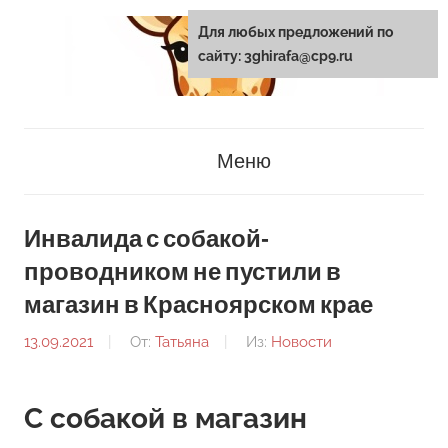
Перейти
Для любых предложений по
к
сайту: 3ghirafa@cp9.ru
содержанию
3ghirafa.ru
Меню
Инвалида с собакой‐
проводником не пустили в
магазин в Красноярском крае
13.09.2021
От:
Татьяна
Из:
Новости
С собакой в магазин