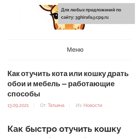
Перейти
Для любых предложений по
к
сайту: 3ghirafa@cp9.ru
содержанию
3ghirafa.ru
Меню
Как отучить кота или кошку драть
обои и мебель — работающие
способы
13.09.2021
От:
Татьяна
Из:
Новости
Как быстро отучить кошку