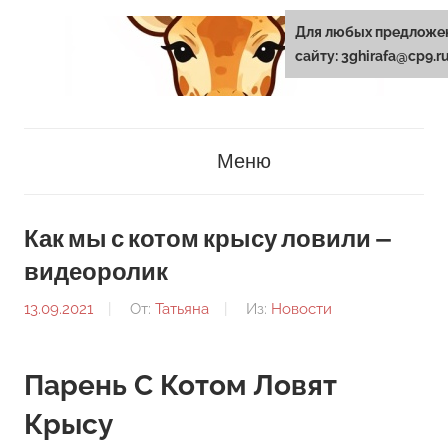
Перейти
Для любых предложе
к
сайту: 3ghirafa@cp9.r
содержанию
3ghirafa.ru
Меню
Как мы с котом крысу ловили —
видеоролик
13.09.2021
От:
Татьяна
Из:
Новости
Парень С Котом Ловят
Крысу