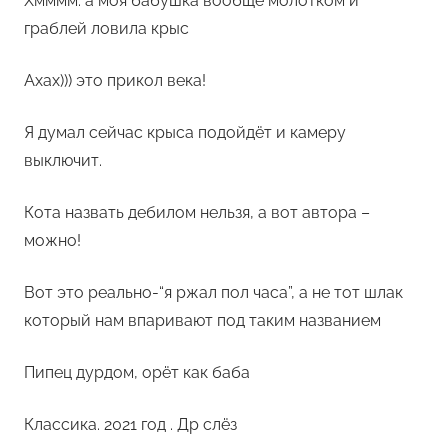
Хмммм. а моя бабушка вообще молотком и
граблей ловила крыс
Ахах))) это прикол века!
Я думал сейчас крыса подойдёт и камеру
выключит.
Кота назвать дебилом нельзя, а вот автора –
можно!
Вот это реально-“я ржал пол часа”, а не тот шлак
который нам впаривают под таким названием
Пипец дурдом, орёт как баба
Классика. 2021 год . Др слёз