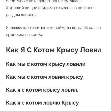
особенно с кота давно так не смеялась
Хороший хищник видимо отъелся на вискасе,
раздомашнился
Я мышку както пинцетом поймала когда её кошка
принесла на ковёр.
Как Я С Котом Крысу Ловил
Как мы с котом крысу ловили
Как мы с котом ловим крысу
Как я с котом крысу ловил.
Как я с котом ловлю Крысу