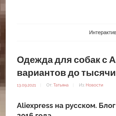
Перейти
к
содержанию
3ghirafa.ru
Интеракти
Одежда для собак с 
вариантов до тысячи
13.09.2021
От:
Татьяна
Из:
Новости
Aliexpress на русском. Бло
2016 года