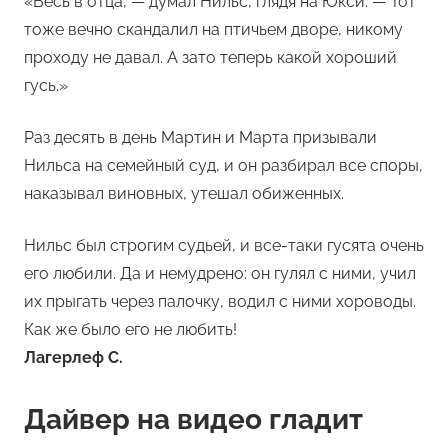
«Весь в отца, — думал Нильс, глядя на Юкси. — Тот
тоже вечно скандалил на птичьем дворе, никому
проходу не давал. А зато теперь какой хороший
гусь.»
Раз десять в день Мартин и Марта призывали
Нильса на семейный суд, и он разбирал все споры,
наказывал виновных, утешал обиженных.
Нильс был строгим судьей, и все-таки гусята очень
его любили. Да и немудрено: он гулял с ними, учил
их прыгать через палочку, водил с ними хороводы.
Как же было его не любить!
Лагерлеф С.
Дайвер на видео гладит