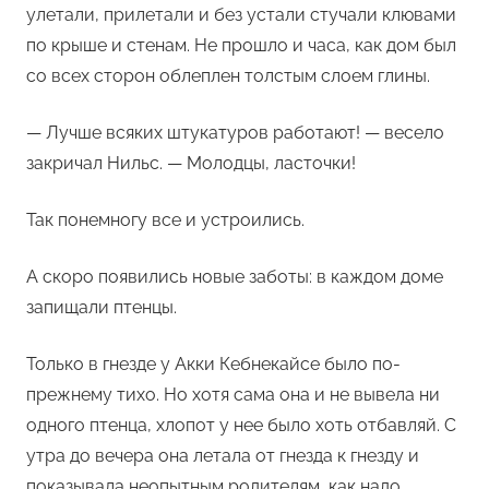
улетали, прилетали и без устали стучали клювами
по крыше и стенам. Не прошло и часа, как дом был
со всех сторон облеплен толстым слоем глины.
— Лучше всяких штукатуров работают! — весело
закричал Нильс. — Молодцы, ласточки!
Так понемногу все и устроились.
А скоро появились новые заботы: в каждом доме
запищали птенцы.
Только в гнезде у Акки Кебнекайсе было по-
прежнему тихо. Но хотя сама она и не вывела ни
одного птенца, хлопот у нее было хоть отбавляй. С
утра до вечера она летала от гнезда к гнезду и
показывала неопытным родителям, как надо