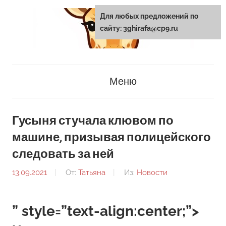
Перейти
Для любых предложений по
к
сайту: 3ghirafa@cp9.ru
содержанию
3ghirafa.ru
Меню
Гусыня стучала клювом по
машине, призывая полицейского
следовать за ней
13.09.2021
От:
Татьяна
Из:
Новости
” style=”text-align:center;”>