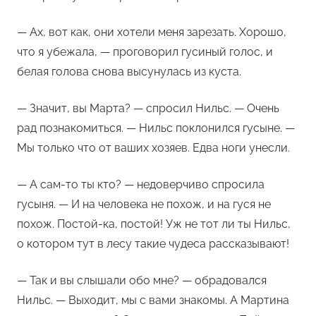
— Ах, вот как, они хотели меня зарезать. Хорошо,
что я убежала, — проговорил гусиный голос, и
белая голова снова высунулась из куста.
— Значит, вы Марта? — спросил Нильс. — Очень
рад познакомиться. — Нильс поклонился гусыне. —
Мы только что от ваших хозяев. Едва ноги унесли.
— А сам-то ты кто? — недоверчиво спросила
гусыня. — И на человека не похож, и на гуся не
похож. Постой-ка, постой! Уж не тот ли ты Нильс,
о котором тут в лесу такие чудеса рассказывают!
— Так и вы слышали обо мне? — обрадовался
Нильс. — Выходит, мы с вами знакомы. А Мартина