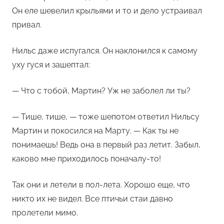
Он еле шевелил крыльями и то и дело устраивал
привал.
Нильс даже испугался. Он наклонился к самому
уху гуся и зашептал:
— Что с тобой, Мартин? Уж не заболел ли ты?
— Тише, тише, — тоже шепотом ответил Нильсу
Мартин и покосился на Марту. — Как ты не
понимаешь! Ведь она в первый раз летит. Забыл,
каково мне приходилось поначалу-то!
Так они и летели в пол-лета. Хорошо еще, что
никто их не видел. Все птичьи стаи давно
пролетели мимо.